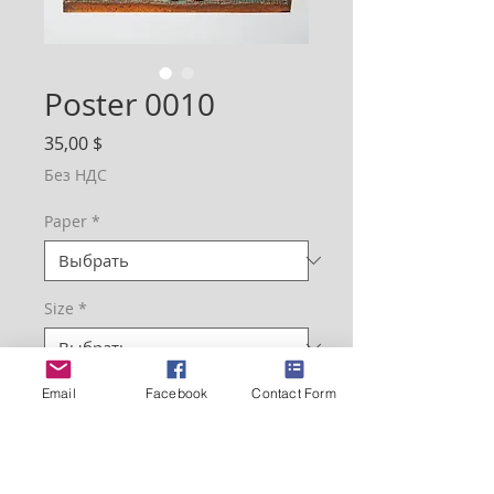
Poster 0010
Цена
35,00 $
Без НДС
Paper
*
Size
*
Email
Facebook
Contact Form
Количество
*